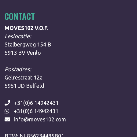
CONTACT
MOVES102 V.O.F.
Leslocatie:
Stalbergweg 154 B
5913 BV Venlo
Postadres:
Gelrestraat 12a
5951 JD Belfeld
+31(0)6 14942431
+31(0)6 14942431
info@moves102.com
BTW: NL856234485B01