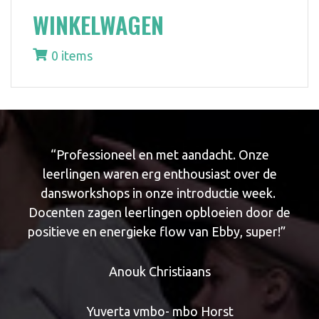
WINKELWAGEN
0 items
nig
“Professioneel en met aandacht. Onze
eder
leerlingen waren erg enthousiast over de
ijn
dansworkshops in onze introductie week.
sen
Docenten zagen leerlingen opbloeien door de
uit
je
positieve en energieke flow van Ebby, super!”
sta
 al
ene
Anouk Christiaans
jes
n om
Yuverta vmbo- mbo Horst